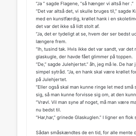
“Ja ” sagde Flagene, “så hænger vi altså her .”
“Det var altså det, vi skulle bruges til,” sagde
med en kunstfærdig, krøllet hank i en skoletime
det var det ikke så lidt stolt af.
“Ja, det er tydeligt at se, hvem der ser bedst ud
længere frem.
“Ih, tusind tak. Hvis ikke det var sandt, var d
glaskugle, der havde fået glimmer på toppen.
“De,” sagde Julehjertet.” åh, jeg må le. De har
simpel sytråd. “Ja, en hank skal være krøllet
på Julehjertet.
“Eller også skal man kunne ringe let med små s
sig, så man kunne forvisse sig om, at den kunne
“Vrøvl. Vil man syne af noget, må man være ma
nu bedst til.
“Har,har,” grinede Glaskuglen.” I ligner en flo
Sådan småskændtes de en tid, for alle mente de