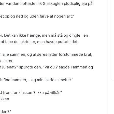
r var den flotteste, fik Glaskuglen pludselig øje på
Ret op og ned og uden farve af nogen art.”
 er. Det kan ikke hænge, men må stå og dingle i en
 at tabe de lakridser, man havde puttet i det.
m alle sammen, og al deres latter forstummede brat,
re skær.
 julenat?” spurgte den. “Vil du ? sagde Flammen og
 fine mønster, – og min lakrids smelter.”
 frem for klassen ? Ikke på vilkår.”
okken.
rden?”