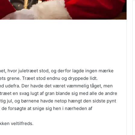
met, hvor juletræet stod, og derfor lagde ingen mærke
æets grene. Træet stod endnu og dryppede lidt.
 ind udefra. Der havde det været væmmelig tåget, men
letræet en svag lugt af gran blande sig med alle de andre
igtig jul, og børnene havde netop hængt den sidste pynt
r de forsøgte at snige sig hen i nærheden af
ken veltilfreds.