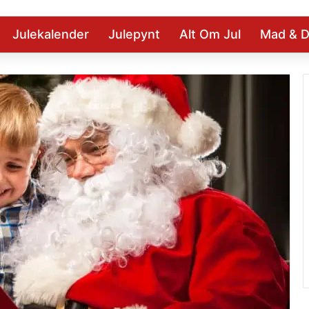
Julekalender
Julepynt
Alt Om Jul
Mad & D