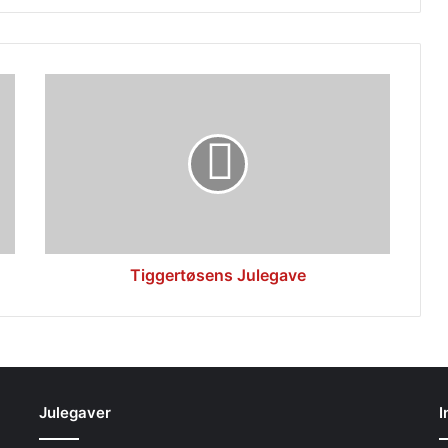
Tiggertøsens
Julegave
Tiggertøsens Julegave
Julegaver
I