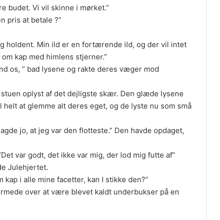
e budet. Vi vil skinne i mørket.”
 pris at betale ?”
g holdent. Min ild er en fortærende ild, og der vil intet
åle om kap med himlens stjerner.”
tænd os, ” bad lysene og rakte deres væger mod
le stuen oplyst af det dejligste skær. Den glæde lysene
il helt at glemme alt deres eget, og de lyste nu som små
sagde jo, at jeg var den flotteste.” Den havde opdaget,
t var godt, det ikke var mig, der lod mig futte af”
de Julehjertet.
 kap i alle mine facetter, kan I stikke den?”
ærmede over at være blevet kaldt underbukser på en