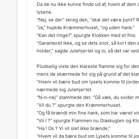
Da de nu ikke kunne finde ud af, hvem af dem de
lysene.
“Nej, se der” skreg den, “skal det være pynt? 
“Ja,” hujede Kræmmerhuset, “og uden hank.”
“Kan det ringe?” spurgte Klokken med et fnis.
“Garanteret ikke, og se dets snor, så kort den
holder,” sagde Julehjertet og lo, så det var ved
Pludselig viste den klareste flamme sig for de
mens de skærmede for sig på grund af det kla
“Hvem vil bære bud om lysets komme til jorden
nærmede sig Julehjertet.
“N-n-nej” stammede det. “Gå væk, du svider mit
“Vil du ?” spurgte den Kræmmerhuset.
“Og få brændt min fine hank, som har været vist
“Vil I ?” spurgte Flammen nu Glaskuglen og Kl
“Ha ! Os ? Vi vil slet ikke brænde.”
“Hvem vil da bære bud om Lysets komme til jo