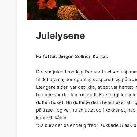
Julelysene
Forfatter: Jørgen Søllner, Karise.
Det var juleaftensdag. Der var travlhed i hjem
til det drama, der egentlig udspandt sig på tr
Længere siden var det ikke, at det var hentet
herinde var der lunt og godt. Forsigtigt lod ju
dufte i huset. Nu duftede der i hele huset af r
på træet, og var nu smuttet ud i køkkenet, hvo
konfektskålen.
“Så blev der da endelig fred,” sukkede GlasKlok