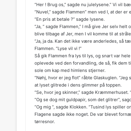
“Her ! Brug os,” sagde nu julelysene.” Vi vil bær
“Nuvel,” sagde Flammen” men ved I, at der er en
“En pris at betale ?” sagde lysene.
“Ja, ” sagde Flammen,” I må give Jer selv helt o
blive tilbage af Jer, men I vil komme til at str
“Ja, ja da. Kan det ikke være anderledes, så 
Flammen. “Lyse vil vi !”
Så gik Flammen fra lys til lys, og snart var he
oplevede ved den forvandling, de så, fik dem t
sole om kap med himlens stjerner.
“Nøhj, hvor er jeg flot” råbte Glaskuglen. “Jeg 
at lyset glitrede i dens glimmer på toppen.
“Se, hvor jeg skinner,” sagde Kræmmerhuset. “De
“Og se dog mit guldpapir, som det glitrer”, sag
“Og mig “, sagde Klokken. “Tusind lys spiller om
Flagene sagde ikke noget. De var blevet forn
tørresnor.