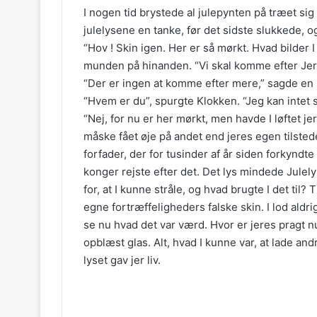
I nogen tid brystede al julepynten på træet si
julelysene en tanke, før det sidste slukkede, o
“Hov ! Skin igen. Her er så mørkt. Hvad bilder I 
munden på hinanden. “Vi skal komme efter Jer
“Der er ingen at komme efter mere,” sagde en 
“Hvem er du”, spurgte Klokken. “Jeg kan intet s
“Nej, for nu er her mørkt, men havde I løftet je
måske fået øje på andet end jeres egen tilstede
forfader, der for tusinder af år siden forkyndte
konger rejste efter det. Det lys mindede Julel
for, at I kunne stråle, og hvad brugte I det til? 
egne fortræffeligheders falske skin. I lod aldri
se nu hvad det var værd. Hvor er jeres pragt nu
opblæst glas. Alt, hvad I kunne var, at lade andr
lyset gav jer liv.