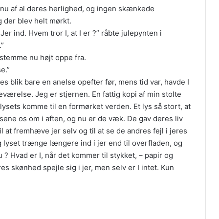
g nu af al deres herlighed, og ingen skænkede
g der blev helt mørkt.
Jer ind. Hvem tror I, at I er ?” råbte julepynten i
.”
stemme nu højt oppe fra.
e.”
res blik bare en anelse opefter før, mens tid var, havde I
værelse. Jeg er stjernen. En fattig kopi af min stolte
 lysets komme til en formørket verden. Et lys så stort, at
ysene os om i aften, og nu er de væk. De gav deres liv
Til at fremhæve jer selv og til at se de andres fejl i jeres
g lyset trænge længere ind i jer end til overfladen, og
 ? Hvad er I, når det kommer til stykket, – papir og
es skønhed spejle sig i jer, men selv er I intet. Kun