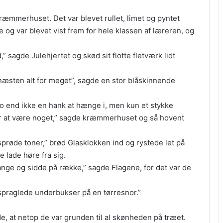
 Kræmmerhuset. Det var blevet rullet, limet og pyntet
 og var blevet vist frem for hele klassen af læreren, og
,” sagde Julehjertet og skød sit flotte fletværk lidt
et næsten alt for meget”, sagde en stor blåskinnende
 jo end ikke en hank at hænge i, men kun et stykke
 for at være noget,” sagde kræmmerhuset og så hovent
prøde toner,” brød Glasklokken ind og rystede let på
 lade høre fra sig.
nge og sidde på række,” sagde Flagene, for det var de
k spraglede underbukser på en tørresnor.”
, at netop de var grunden til al skønheden på træet.