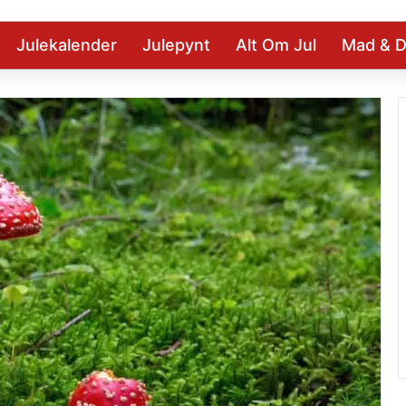
Julekalender
Julepynt
Alt Om Jul
Mad & D