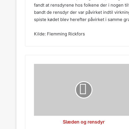
fandt at rensdyrene hos folkene der i nogen til
bandt de rensdyr der var påvirket indtil virkni
spiste kødet blev herefter påvirket i samme gr
Kilde: Flemming Rickfors
Slæden
og
rensdyr
Slæden og rensdyr