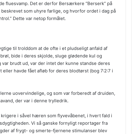
de fluesvamp. Det er derfor Bersærkere “Berserk” på
er beskrevet som uhyre farlige, og hvorfor ordet i dag på
trol.” Dette var netop formålet.
ige til trolddom at de ofte i et pludseligt anfald af
 brøl, bide i deres skjolde, sluge glødende kul og
 var brudt ud, var der intet der kunne standse deres
ller havde fået afløb for deres blodtørst (bog 7:2:7 i
llerne uovervindelige, og som var forberedt af druiden,
avand, der var i denne trylledrik.
krigere i såvel hæren som flyvevåbenet, i hvert fald i
sdygtigheden. Vi så ganske fornyligt reportager fra
der af frygt- og smerte-fjernene stimulanser blev