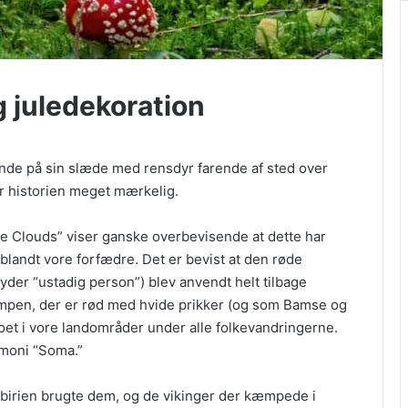
 juledekoration
ende på sin slæde med rensdyr farende af sted over
er historien meget mærkelig.
e Clouds” viser ganske overbevisende at dette har
r blandt vore forfædre. Det er bevist at den røde
yder “ustadig person”) blev anvendt helt tilbage
mpen, der er rød med hvide prikker (og som Bamse og
groet i vore landområder under alle folkevandringerne.
emoni “Soma.”
ibirien brugte dem, og de vikinger der kæmpede i