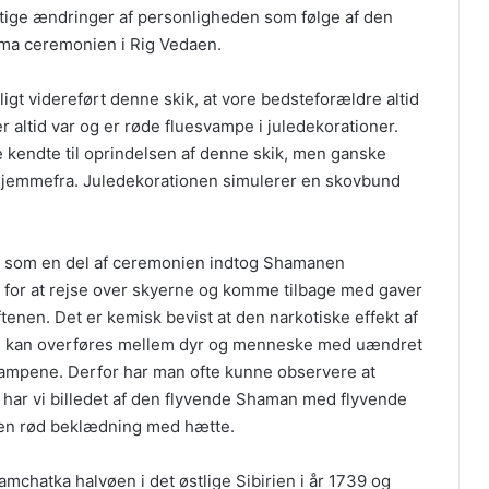
aftige ændringer af personligheden som følge af den
Soma ceremonien i Rig Vedaen.
igt videreført denne skik, at vore bedsteforældre altid
 altid var og er røde fluesvampe i juledekorationer.
e kendte til oprindelsen af denne skik, men ganske
 hjemmefra. Juledekorationen simulerer en skovbund
 at som en del af ceremonien indtog Shamanen
 for at rejse over skyerne og komme tilbage med gaver
tenen. Det er kemisk bevist at den narkotiske effekt af
 og kan overføres mellem dyr og menneske med uændret
svampene. Derfor har man ofte kunne observere at
r har vi billedet af den flyvende Shaman med flyvende
 en rød beklædning med hætte.
mchatka halvøen i det østlige Sibirien i år 1739 og