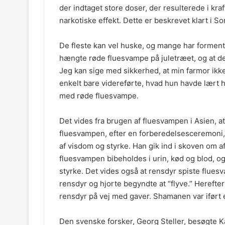
der indtaget store doser, der resulterede i kr
narkotiske effekt. Dette er beskrevet klart i 
De fleste kan vel huske, og mange har formentl
hængte røde fluesvampe på juletræet, og at der
Jeg kan sige med sikkerhed, at min farmor ikk
enkelt bare videreførte, hvad hun havde lært
med røde fluesvampe.
Det vides fra brugen af fluesvampen i Asien,
fluesvampen, efter en forberedelsesceremoni,
af visdom og styrke. Han gik ind i skoven om af
fluesvampen bibeholdes i urin, kød og blod,
styrke. Det vides også at rensdyr spiste flue
rensdyr og hjorte begyndte at “flyve.” Herefte
rensdyr på vej med gaver. Shamanen var iført
Den svenske forsker, Georg Steller, besøgte Ka