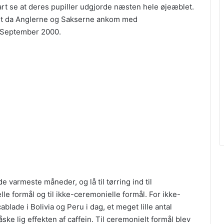
art se at deres pupiller udgjorde næsten hele øjeæblet.
ørst da Anglerne og Sakserne ankom med
i September 2000.
e varmeste måneder, og lå til tørring ind til
lle formål og til ikke-ceremonielle formål. For ikke-
blade i Bolivia og Peru i dag, et meget lille antal
ske lig effekten af caffein. Til ceremonielt formål blev