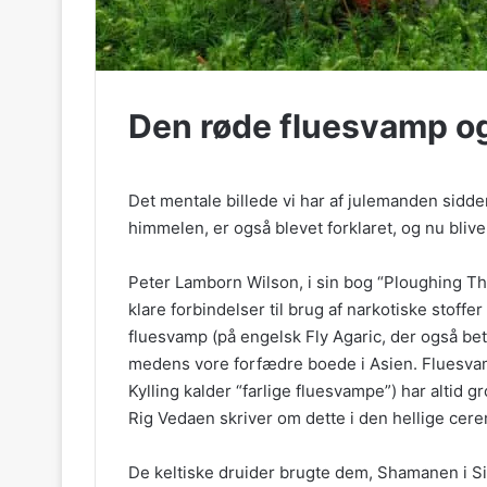
Den røde fluesvamp og
Det mentale billede vi har af julemanden sidd
himmelen, er også blevet forklaret, og nu bliv
Peter Lamborn Wilson, i sin bog “Ploughing Th
klare forbindelser til brug af narkotiske stoffe
fluesvamp (på engelsk Fly Agaric, der også bet
medens vore forfædre boede i Asien. Fluesva
Kylling kalder “farlige fluesvampe”) har altid 
Rig Vedaen skriver om dette i den hellige cer
De keltiske druider brugte dem, Shamanen i S