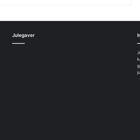
Julegaver
I
J
k
g
j
b