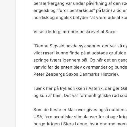
bersærkergang var under påvirkning af den rø
engelsk og “furor berserkicus” på latin) altid 
nordisk og engelsk betyder “at være ude af kon
Vi ser dette glimrende beskrevet af Saxo:
“Denne Sigvald havde syv sønner der var så dygt
vildt raseri kunne finde på at udstøde grufulde
springe tværs igennem bål. Og når det en gang
vanvid før de enten blev overmandet og bundet e
Peter Zeebergs Saxos Danmarks Historie).
Tænk her på trylledrikken i Asterix, der gør Ga
og kun af ham. Det var formentligt ikke rød sod
Som de fleste er klar over gives også nutidens 
USA, farmaceutiske stimulanser for at øge krig
borgerkrigen i Siera Leone, hvor enorme mæng