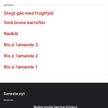
Stegt gås med frugtfyld
Små brune kartofler
Rødkål
Ris a’ l’amande 3
Ris a’ l’amande 2
Ris a’ l’amande 1
Seneste nyt
Bedst mulig læring til børn