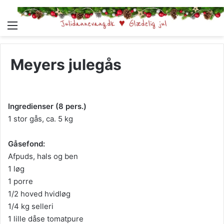
Menu
Meyers julegås
Ingredienser (8 pers.)
1 stor gås, ca. 5 kg
Gåsefond:
Afpuds, hals og ben
1 løg
1 porre
1/2 hoved hvidløg
1/4 kg selleri
1 lille dåse tomatpure