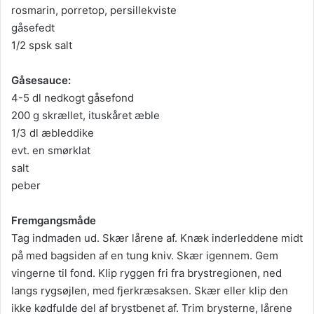
rosmarin, porretop, persillekviste
gåsefedt
1/2 spsk salt
Gåsesauce:
4-5 dl nedkogt gåsefond
200 g skrællet, ituskåret æble
1/3 dl æbleddike
evt. en smørklat
salt
peber
Fremgangsmåde
Tag indmaden ud. Skær lårene af. Knæk inderleddene midt
på med bagsiden af en tung kniv. Skær igennem. Gem
vingerne til fond. Klip ryggen fri fra brystregionen, ned
langs rygsøjlen, med fjerkræsaksen. Skær eller klip den
ikke kødfulde del af brystbenet af. Trim brysterne, lårene