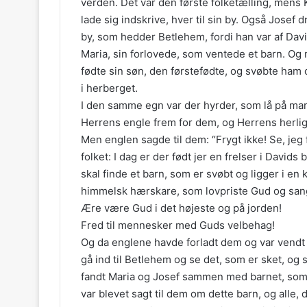
verden. Det var den første folketælling, mens Kv
lade sig indskrive, hver til sin by. Også Josef d
by, som hedder Betlehem, fordi han var af Dav
Maria, sin forlovede, som ventede et barn. Og 
fødte sin søn, den førstefødte, og svøbte ham o
i herberget.
I den samme egn var der hyrder, som lå på mar
Herrens engle frem for dem, og Herrens herlig
Men englen sagde til dem: “Frygt ikke! Se, jeg
folket: I dag er der født jer en frelser i Davids 
skal finde et barn, som er svøbt og ligger i 
himmelsk hærskare, som lovpriste Gud og san
Ære være Gud i det højeste og på jorden!
Fred til mennesker med Guds velbehag!
Og da englene havde forladt dem og var vendt t
gå ind til Betlehem og se det, som er sket, og
fandt Maria og Josef sammen med barnet, som l
var blevet sagt til dem om dette barn, og alle,