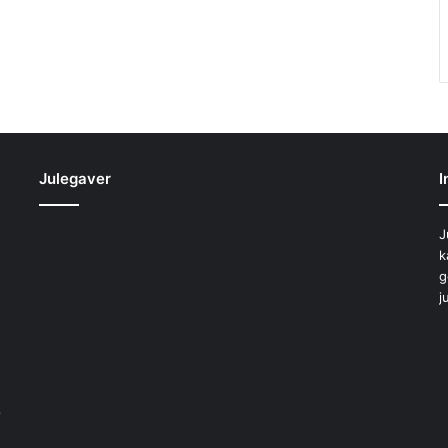
Julegaver
I
J
k
g
j
b