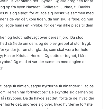
irinius var statholder i Syrien. Og alle drog hen for at
rog op fra byen Nazaret i Galilæa til Judæa, til Davids
ids hus og slægt, for at lade sig indskrive sammen med
mens de var dér, kom tiden, da hun skulle føde; og hun
g lagde ham i en krybbe, for der var ikke plads til dem
ken og holdt nattevagt over deres hjord. Da stod
hed strålede om dem, og de blev grebet af stor frygt.
 forkynder jer en stor glæde, som skal være for hele
by; Han er Kristus, Herren. Og dette er tegnet, I får: I
en krybbe.” Og med ét var der sammen med englen en
g:
ilbage til himlen, sagde hyrderne til hinanden: “Lad os
 som Herren har forkyndt os.” De skyndte sig derhen og
å i krybben. Da de havde set det, fortalte de, hvad der
 der hørte det, undrede sig over, hvad hyrderne fortalte