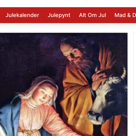
Julekalender
Julepynt
Alt Om Jul
Mad & D