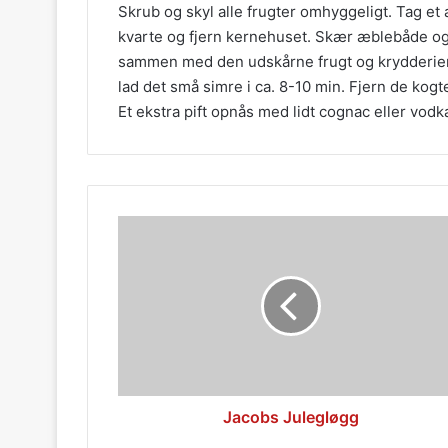
Skrub og skyl alle frugter omhyggeligt. Tag et 
kvarte og fjern kernehuset. Skær æblebåde og c
sammen med den udskårne frugt og krydderiern
lad det små simre i ca. 8-10 min. Fjern de kogte
Et ekstra pift opnås med lidt cognac eller vodk
Jacobs
Julegløgg
Jacobs Julegløgg