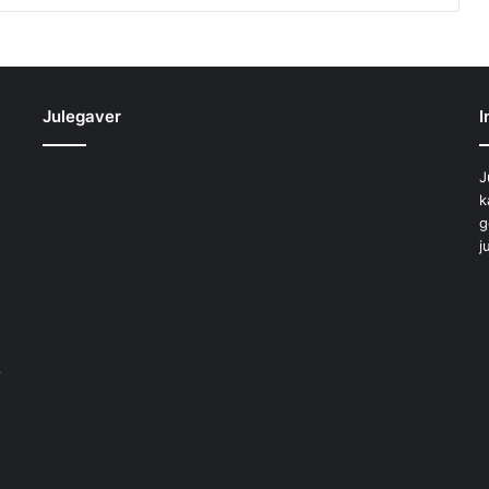
Julegaver
I
J
k
g
j
b