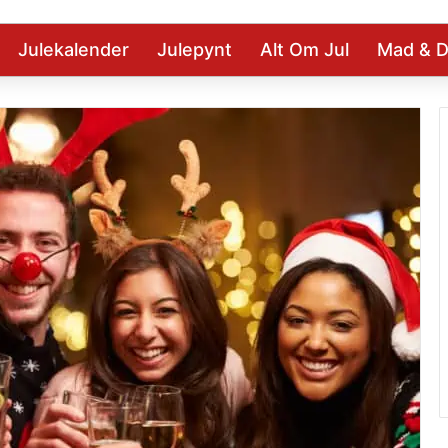
Julekalender
Julepynt
Alt Om Jul
Mad & D