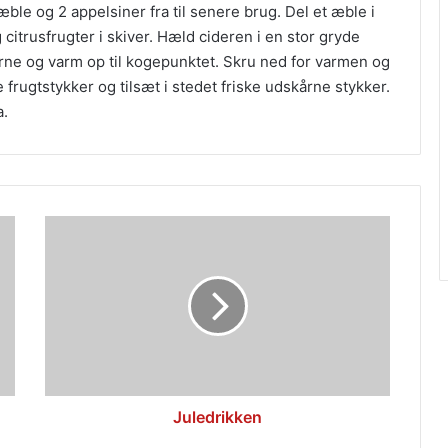
æble og 2 appelsiner fra til senere brug. Del et æble i
itrusfrugter i skiver. Hæld cideren i en stor gryde
e og varm op til kogepunktet. Skru ned for varmen og
 frugtstykker og tilsæt i stedet friske udskårne stykker.
a.
Juledrikken
Juledrikken