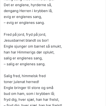
Det er englene, hyrderne så,
dengang Herren i krybben lå,
evig er englenes sang,
– evig er englenes sang.
Fred på jord, fryd på jord,
Jesusbarnet blandt os bor!
Engle sjunger om barnet så smukt,
han har Himmerigs dør oplukt,
salig er englenes sang,
– salig er englenes sang.
Salig fred, himmelsk fred
toner julenat herned!
Engle bringer til store og små
bud om ham, som i krybben lå;
fryd dig, hver sjæl, han har frelst,
– fryd dig, hver sjæl, han har frelst!