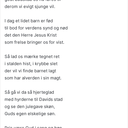
derom vi evigt sjunge vil.
I dag et lidet barn er fød
til bod for verdens synd og nød
det den Herre Jesus Krist
som frelse bringer os for vist.
Så lad os mærke tegnet ret
i stalden hist, i krybbe slet
der vil vi finde barnet lagt
som har alverden i sin magt.
Så gå vi da så hjerteglad
med hyrderne til Davids stad
og se den julegave skøn,
Guds egen elskelige søn.
Pris være Gud i sang og bøn