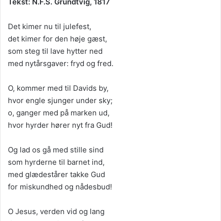
Tekst: N.F.S. Grundtvig, 1817
Det kimer nu til julefest,
det kimer for den høje gæst,
som steg til lave hytter ned
med nytårsgaver: fryd og fred.
O, kommer med til Davids by,
hvor engle sjunger under sky;
o, ganger med på marken ud,
hvor hyrder hører nyt fra Gud!
Og lad os gå med stille sind
som hyrderne til barnet ind,
med glædestårer takke Gud
for miskundhed og nådesbud!
O Jesus, verden vid og lang