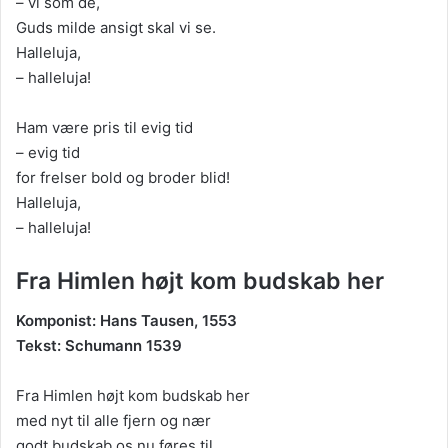
– vi som de,
Guds milde ansigt skal vi se.
Halleluja,
– halleluja!
Ham være pris til evig tid
– evig tid
for frelser bold og broder blid!
Halleluja,
– halleluja!
Fra Himlen højt kom budskab her
Komponist: Hans Tausen, 1553
Tekst: Schumann 1539
Fra Himlen højt kom budskab her
med nyt til alle fjern og nær
godt budskab os nu føres til