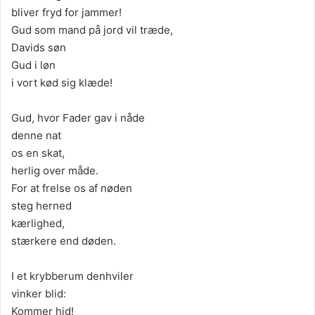
bliver fryd for jammer!
Gud som mand på jord vil træde,
Davids søn
Gud i løn
i vort kød sig klæde!
Gud, hvor Fader gav i nåde
denne nat
os en skat,
herlig over måde.
For at frelse os af nøden
steg herned
kærlighed,
stærkere end døden.
I et krybberum denhviler
vinker blid:
Kommer hid!