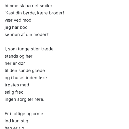
himmelsk barnet smiler:
‘Kast din byrde, kære broder!
vær ved mod
jeg har bod
sønnen af din moder!’
I, som tunge stier træde
stands og hør
her er dør
til den sande glæde
og i huset inden føre
trøstes med
salig fred
ingen sorg tør røre.
Er i fattige og arme
ind kun stig
han er rig