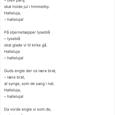
– blev påny,
skal holde jul i himmelby.
Halleluja,
– halleluja!
På stjernetæpper lyseblå
– lyseblå
skal glade vi til kirke gå.
Halleluja
– halleluja!
Guds engle der os lære brat,
– lære brat,
at synge, som de sang i nat.
Halleluja,
– halleluja!
Da vorde engle vi som de,