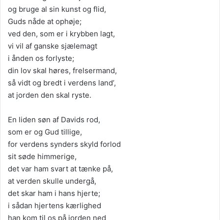
og bruge al sin kunst og flid,
Guds nåde at ophøje;
ved den, som er i krybben lagt,
vi vil af ganske sjælemagt
i ånden os forlyste;
din lov skal høres, frelsermand,
så vidt og bredt i verdens land’,
at jorden den skal ryste.
En liden søn af Davids rod,
som er og Gud tillige,
for verdens synders skyld forlod
sit søde himmerige,
det var ham svart at tænke på,
at verden skulle undergå,
det skar ham i hans hjerte;
i sådan hjertens kærlighed
han kom til os på jorden ned