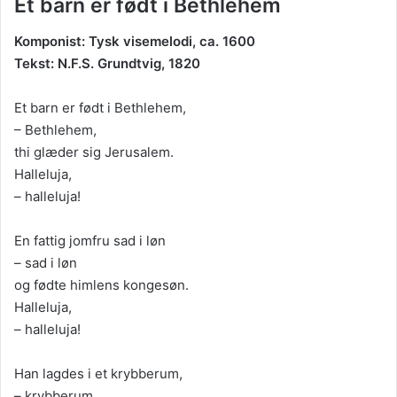
Et barn er født i Bethlehem
Komponist: Tysk visemelodi, ca. 1600
Tekst: N.F.S. Grundtvig, 1820
Et barn er født i Bethlehem,
– Bethlehem,
thi glæder sig Jerusalem.
Halleluja,
– halleluja!
En fattig jomfru sad i løn
– sad i løn
og fødte himlens kongesøn.
Halleluja,
– halleluja!
Han lagdes i et krybberum,
– krybberum,